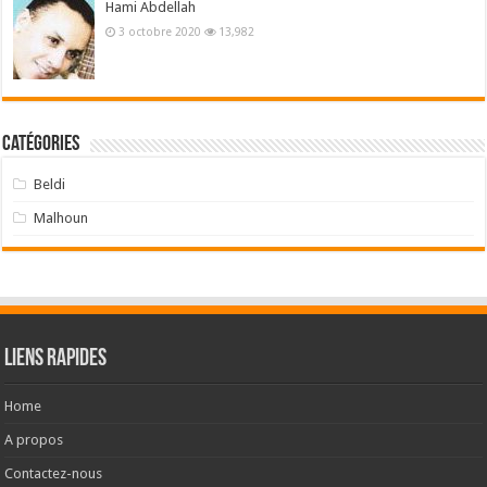
Hami Abdellah
3 octobre 2020
13,982
Catégories
Beldi
Malhoun
liens rapides
Home
A propos
Contactez-nous