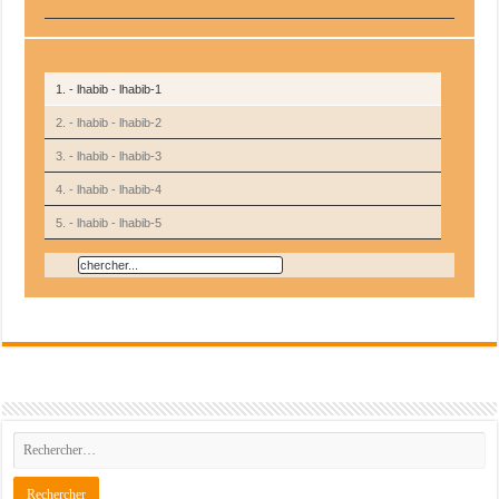
1. - lhabib - lhabib-1
2. - lhabib - lhabib-2
3. - lhabib - lhabib-3
4. - lhabib - lhabib-4
5. - lhabib - lhabib-5
6. - lhabib - lhabib-6