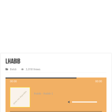
Lhabib
Beldi
3,018 Views
00:00
00:00
lhabib - lhabib-1